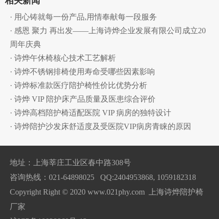
相关新闻
· 用心铸就每一份产品,用情奉献每一段服务
· 感恩 聚力 再出发——上海诗烨企业发展有限公司成立20
周年庆典
· 诗烨午休椅核心技术工艺解析
· 诗烨不锈钢排椅使用寿命受哪些因素影响
· 诗烨标准款医疗陪护椅性价比优势分析
· 诗烨 VIP 陪护床产品质量及医患综合评价
· 诗烨高档陪护椅适配医院 VIP 病房的独特设计
· 诗烨陪护沙发床舒适度及受医院VIP病房青睐的原因
地址：上海莘庄工业区春中路308号
咨询热线：021-64898025 QQ:2404953868, 1059182318
Copyright Right © 2020 www.021phy.com 上海诗烨陪护椅
厂家