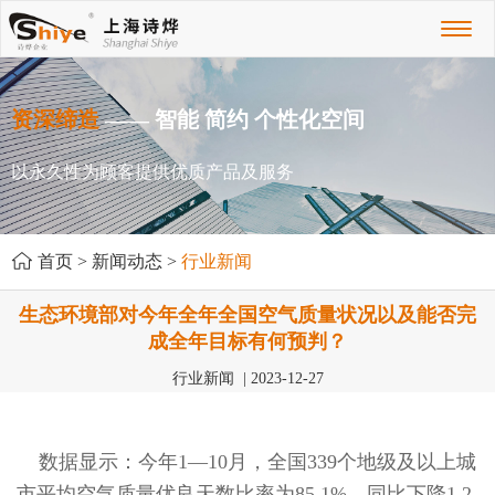
Toggl
naviga
资深缔造
—— 智能 简约 个性化空间
以永久性为顾客提供优质产品及服务
首页
>
新闻动态
>
行业新闻
生态环境部对今年全年全国空气质量状况以及能否完
成全年目标有何预判？
行业新闻 | 2023-12-27
数据显示：今年1—10月，全国339个地级及以上城
市平均空气质量优良天数比率为85.1%，同比下降1.2