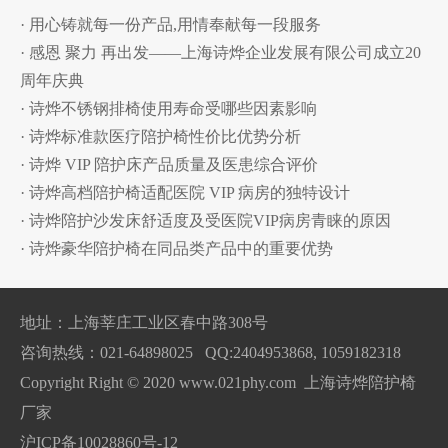
· 用心铸就每一份产品,用情奉献每一段服务
· 感恩 聚力 再出发——上海诗烨企业发展有限公司成立20
周年庆典
· 诗烨不锈钢排椅使用寿命受哪些因素影响
· 诗烨标准款医疗陪护椅性价比优势分析
· 诗烨 VIP 陪护床产品质量及医患综合评价
· 诗烨高档陪护椅适配医院 VIP 病房的独特设计
· 诗烨陪护沙发床舒适度及受医院VIP病房青睐的原因
· 诗烨豪华陪护椅在同品类产品中的重要优势
地址：上海莘庄工业区春中路308号
咨询热线：021-64898025 QQ:2404953868, 1059182318
Copyright Right © 2020 www.021phy.com 上海诗烨陪护椅
厂家
沪ICP备10028860号-12