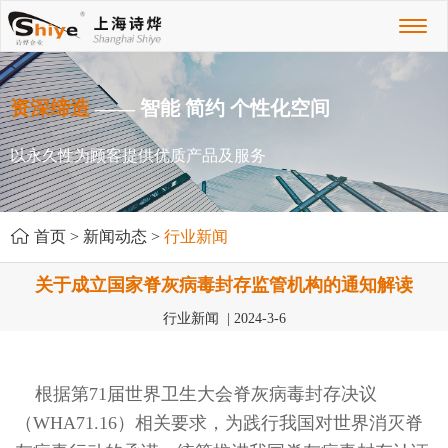
Toggl
naviga
资深缔造
—— 智能 简约 个性化空间
以永久性为顾客提供优质产品及服务
首页
>
新闻动态
>
行业新闻
关于成立国家脊灰病毒封存监管机构的通知解读
行业新闻 | 2024-3-6
根据第71届世界卫生大会脊灰病毒封存决议
（WHA71.16）相关要求，为践行我国对世界消灭脊