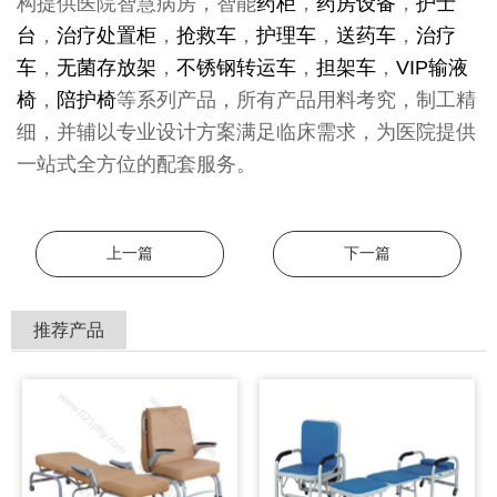
构提供医院智慧病房，智能
药柜
，
药房设备
，
护士
台
，
治疗处置柜
，
抢救车
，
护理车
，
送药车
，
治疗
车
，
无菌存放架
，
不锈钢转运车
，
担架车
，
VIP输液
椅
，
陪护椅
等系列产品，所有产品用料考究，制工精
细，并辅以专业设计方案满足临床需求，为医院提供
一站式全方位的配套服务。
上一篇
下一篇
推荐产品