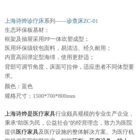
上海诗烨
诊疗床
系列——
诊查床ZC-01
生态环保板基材；
框架及抽屉采用PP一体吹塑成型；
医用环保级软包面料，易清洁、经久耐用；
内置高回弹定型海绵，使用更舒适；
背部可调节角度，床面可拉伸，适应患者不同体型要
求。
颜色：蓝色
规格尺寸：1500*700*800mm
上海诗烨
是
医疗家具
行业颇具规模的专业生产企业，
秉承“助医为民，公益社会”的经营理念，致力为医院
提供
医疗家具
及医疗设施的整体解决方案。为医疗机