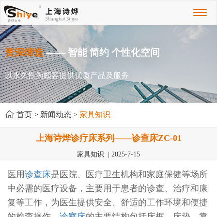
Toggl
naviga
资深缔造
—— 智能 简约 个性化空间
以永久性为顾客提供优质产品及服务
首页
>
新闻动态
>
家具知识
上海诗烨诊疗床系列——诊查床ZC-01
家具知识 | 2025-7-15
医用
诊查床
是医院、医疗卫生机构和家庭保健等场所
中必需的医疗设备，主要用于患者的诊查、治疗和康
复等工作，为医生提供安全、舒适的工作环境和便捷
的检查操作。
诊察床
的主要结构包括床框、床垫、靠