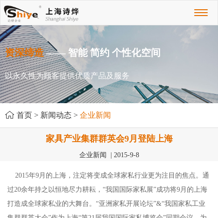
Toggl
naviga
资深缔造
—— 智能 简约 个性化空间
以永久性为顾客提供优质产品及服务
首页
>
新闻动态
>
企业新闻
家具产业集群群英会9月登陆上海
企业新闻 | 2015-9-8
2015年9月的上海，注定将变成全球家私行业更为注目的焦点。通
过20余年持之以恒地尽力耕耘，“我国国际家私展”成功将9月的上海
打造成全球家私业的大舞台。“亚洲家私开展论坛”&“我国家私工业
集群群英大会”作为上海“第21届我国国际家私博览会”同期会议，为