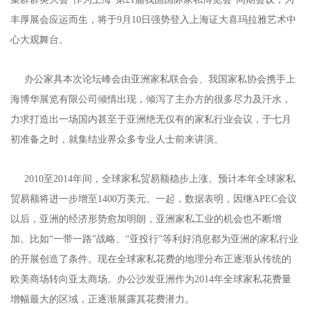
丰厚展会应运而生，将于9月10日强势登入上海证大喜玛拉雅艺术中
心大观舞台。
办公家具本次论坛峰会由亚洲家私联合会、我国家私协会携手上
海博华展览有限公司倾情出现，倾泻了主办方的很多尽力及汗水，
力求打造出一场国内甚至于亚洲绝无仅有的家私行业会议，于七月
初准备之时，就集结业界众多专业人士前来讲演。
2010至2014年间，全球家私贸易额稳步上涨。预计本年全球家私
贸易额将进一步增至1400万美元。一起，数据表明，因继APEC会议
以后，亚洲的经济形势愈加明朗，亚洲家私工业的机会也不断增
加。比如“一带一路”战略、“亚投行”等利好消息都为亚洲的家私行业
的开展创造了条件。现在全球家私花费的地理分布正逐渐从传统的
欧美商场转向亚太商场。办公沙发亚洲作为2014年全球家私花费量
增幅最大的区域，正逐渐展露其花费潜力。