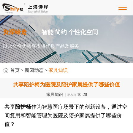
Toggl
naviga
资深缔造
—— 智能 简约 个性化空间
以永久性为顾客提供优质产品及服务
首页
>
新闻动态
>
家具知识
共享陪护椅为医院及陪护家属提供了哪些价值
家具知识 | 2025-10-20
共享
陪护椅
作为智慧医疗场景下的创新设备，通过空
间复用和智能管理为医院及陪护家属提供了哪些价
值？