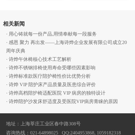
相关新闻
· 用心铸就每一份产品,用情奉献每一段服务
· 感恩 聚力 再出发——上海诗烨企业发展有限公司成立20
周年庆典
· 诗烨午休椅核心技术工艺解析
· 诗烨不锈钢排椅使用寿命受哪些因素影响
· 诗烨标准款医疗陪护椅性价比优势分析
· 诗烨 VIP 陪护床产品质量及医患综合评价
· 诗烨高档陪护椅适配医院 VIP 病房的独特设计
· 诗烨陪护沙发床舒适度及受医院VIP病房青睐的原因
地址：上海莘庄工业区春中路308号
咨询热线：021-64898025 QQ:2404953868, 1059182318