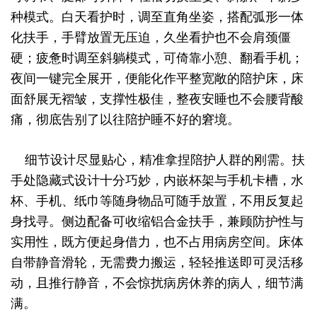
种模式。白天看护时，调至直角坐姿，搭配弧形一体
化扶手，手臂放置无压迫，久坐看护也不会肩颈僵
硬；疲惫时调至斜躺模式，可倚靠小憩、翻看手机；
夜间一键完全展开，便能化作平整宽敞的陪护床，床
面舒展无褶皱，支撑性极佳，整夜安睡也不会腰背酸
痛，彻底告别了以往陪护睡不好的窘境。
细节设计尽显贴心，精准拿捏陪护人群的刚需。扶
手处隐藏式设计十分巧妙，内嵌杯架与手机卡槽，水
杯、手机、纸巾等随身物品可随手放置，不用反复起
身找寻。侧边配备可收缩铝合金扶手，兼顾防护性与
实用性，既方便起身借力，也不占用病房空间。床体
自带静音滑轮，无需费力搬运，轻轻推送即可灵活移
动，且推行静音，不会惊扰病房休养的病人，细节满
满。