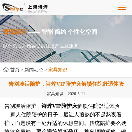
Toggl
naviga
资深缔造
—— 智能 简约 个性化空间
以永久性为顾客提供优质产品及服务
首页
>
新闻动态
>
家具知识
告别凑活陪护，诗烨VIP陪护床解锁住院舒适体验
家具知识 | 2026-5-11
告别凑活陪护，
诗烨
VIP陪护床
解锁住院舒适体验
家人住院陪护的日子，最让人煎熬的不是熬夜看
护，而是没有一处舒适的休憩空间。传统陪护要么硬
挤狭窄座椅，要么睡简陋折叠床，整夜腰酸背痛、辗