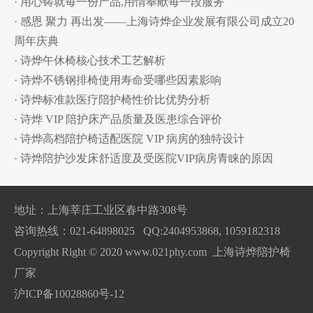
· 用心铸就每一份产品,用情奉献每一段服务
· 感恩 聚力 再出发——上海诗烨企业发展有限公司成立20
周年庆典
· 诗烨午休椅核心技术工艺解析
· 诗烨不锈钢排椅使用寿命受哪些因素影响
· 诗烨标准款医疗陪护椅性价比优势分析
· 诗烨 VIP 陪护床产品质量及医患综合评价
· 诗烨高档陪护椅适配医院 VIP 病房的独特设计
· 诗烨陪护沙发床舒适度及受医院VIP病房青睐的原因
地址：上海莘庄工业区春中路308号
咨询热线：021-64898025 QQ:2404953868, 1059182318
Copyright Right © 2020 www.021phy.com 上海诗烨陪护椅
厂家
沪ICP备10028860号-12