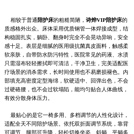
相较于普通
陪护床
的粗糙简陋，
诗烨
VIP陪护床
的
质感格外出众。床体采用优质钢管一体焊接成型，结
构稳固扎实，躺卧、翻身时完全不会晃动异响，安全
感十足。表层是细腻的医用级抗菌真皮面料，触感柔
软亲肤，自带防水防污特性，医院常见的药液、水渍
只需湿布轻轻擦拭即可清洁，干净卫生，完美适配医
疗场景的消杀需求，长时间使用也不易磨损褪色。内
部填充高密度定型海绵，软硬适中、回弹出色，不会
过硬硌腰，也不会过软塌陷，能均匀贴合人体曲线，
有效分散身体压力。
最贴心的是它一椅多用、多档调节的人性化设计，
适配全天不同陪护场景。依托双折面调节系统，靠背
可调节、腿部可升降，轻松切换坐姿、斜躺、平躺多