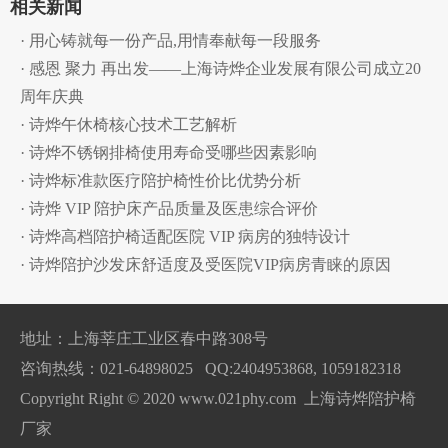
相关新闻
· 用心铸就每一份产品,用情奉献每一段服务
· 感恩 聚力 再出发——上海诗烨企业发展有限公司成立20
周年庆典
· 诗烨午休椅核心技术工艺解析
· 诗烨不锈钢排椅使用寿命受哪些因素影响
· 诗烨标准款医疗陪护椅性价比优势分析
· 诗烨 VIP 陪护床产品质量及医患综合评价
· 诗烨高档陪护椅适配医院 VIP 病房的独特设计
· 诗烨陪护沙发床舒适度及受医院VIP病房青睐的原因
地址：上海莘庄工业区春中路308号
咨询热线：021-64898025 QQ:2404953868, 1059182318
Copyright Right © 2020 www.021phy.com 上海诗烨陪护椅
厂家