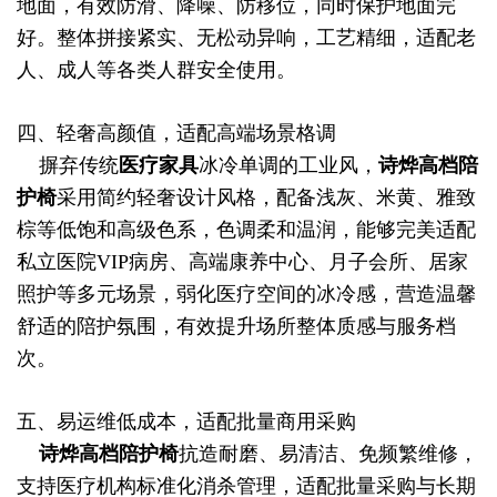
地面，有效防滑、降噪、防移位，同时保护地面完
好。整体拼接紧实、无松动异响，工艺精细，适配老
人、成人等各类人群安全使用。
四、轻奢高颜值，适配高端场景格调
摒弃传统
医疗家具
冰冷单调的工业风，
诗烨
高档陪
护椅
采用简约轻奢设计风格，配备浅灰、米黄、雅致
棕等低饱和高级色系，色调柔和温润，能够完美适配
私立医院VIP病房、高端康养中心、月子会所、居家
照护等多元场景，弱化医疗空间的冰冷感，营造温馨
舒适的陪护氛围，有效提升场所整体质感与服务档
次。
五、易运维低成本，适配批量商用采购
诗烨
高档陪护椅
抗造耐磨、易清洁、免频繁维修，
支持医疗机构标准化消杀管理，适配批量采购与长期