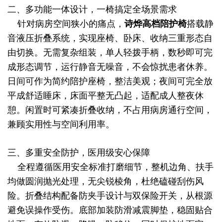
二、多功能一体设计，一椅搞定全场景需求
针对病房空间狭小的痛点，
诗烨
高档陪护椅
搭载静
音液压折叠系统，实现座椅、卧床、收纳三重形态自
由切换。无需复杂组装，单人轻拨手柄，数秒即可完
成形态调节，运行静音无噪音，不会惊扰患者休养。
日间可作为简约陪护座椅，整洁美观；夜间可完全放
平成舒适睡床，床面平整无凸起，适配成人整夜休
憩。闲置时可紧凑折叠收纳，不占用病房通行空间，
兼顾实用性与空间利用率。
三、多重安全防护，医用级安心保障
全程遵循医用安全标准打磨细节，整机边角、扶手
均做圆润抛光处理，无尖锐棱角，杜绝磕碰刮伤风
险。折叠结构配备防夹手设计与双保险开关，从根源
避免误操作受伤。底部加装防滑减震脚垫，稳固贴合