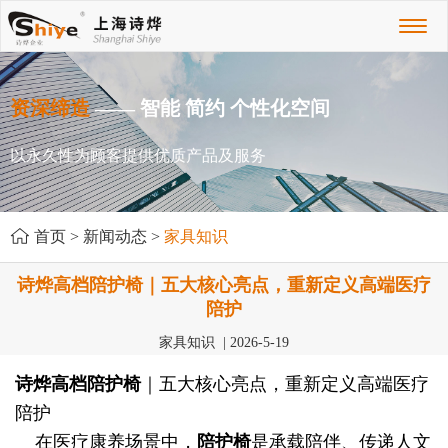
Toggl
naviga
资深缔造
—— 智能 简约 个性化空间
以永久性为顾客提供优质产品及服务
首页
>
新闻动态
>
家具知识
诗烨高档陪护椅｜五大核心亮点，重新定义高端医疗
陪护
家具知识 | 2026-5-19
诗烨
高档陪护椅
｜五大核心亮点，重新定义高端医疗
陪护
在医疗康养场景中，
陪护椅
是承载陪伴、传递人文