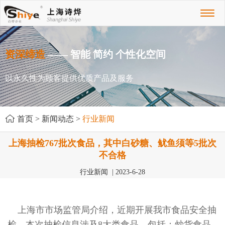
Toggl
naviga
资深缔造
—— 智能 简约 个性化空间
以永久性为顾客提供优质产品及服务
首页
>
新闻动态
>
行业新闻
上海抽检767批次食品，其中白砂糖、鱿鱼须等5批次
不合格
行业新闻 | 2023-6-28
上海市市场监管局介绍，近期开展我市食品安全抽
检，本次抽检信息涉及8大类食品，包括：炒货食品