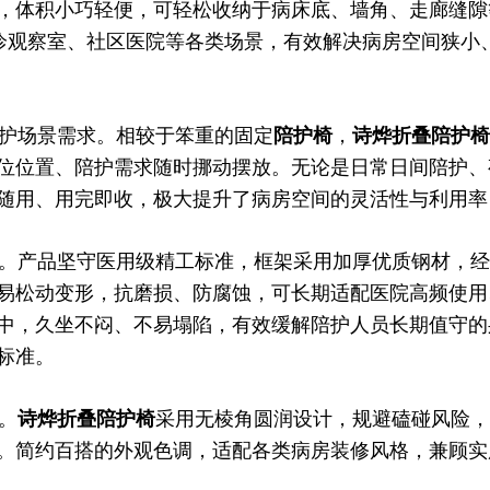
，体积小巧轻便，可轻松收纳于病床底、墙角、走廊缝隙
急诊观察室、社区医院等各类场景，有效解决病房空间狭小
护场景需求。相较于笨重的固定
陪护椅
，
诗烨
折叠陪护椅
位位置、陪护需求随时挪动摆放。无论是日常日间陪护、
随用、用完即收，极大提升了病房空间的灵活性与利用率
。产品坚守医用级精工标准，框架采用加厚优质钢材，经
易松动变形，抗磨损、防腐蚀，可长期适配医院高频使用
中，久坐不闷、不易塌陷，有效缓解陪护人员长期值守的
标准。
。
诗烨
折叠陪护椅
采用无棱角圆润设计，规避磕碰风险，
。简约百搭的外观色调，适配各类病房装修风格，兼顾实