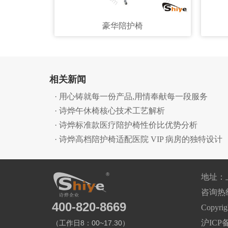
豪华陪护椅
相关新闻
· 用心铸就每一份产品,用情奉献每一段服务
· 诗烨午休椅核心技术工艺解析
· 诗烨标准款医疗陪护椅性价比优势分析
· 诗烨高档陪护椅适配医院 VIP 病房的独特设计
地址：
咨询热线：0
400-820-8669
Copyr
沪ICP备
（工作日8：00~17.30）