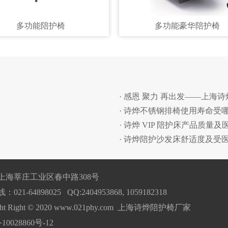
多功能陪护椅
多功能豪华陪护椅
· 感恩 聚力 再出发——上海
· 诗烨不锈钢排椅使用寿命受
· 诗烨 VIP 陪护床产品质量
· 诗烨陪护沙发床舒适度及受
上海莘庄工业区春中路308号
21-64898025 QQ:2404953868, 1059182318
ight Right © 2020 www.021phy.com 上海诗烨陪护椅厂家
10028860号-12