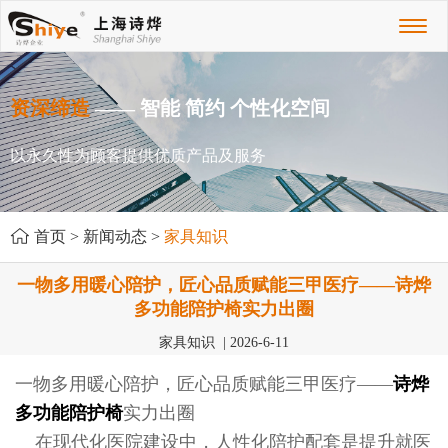
Toggl
naviga
资深缔造
—— 智能 简约 个性化空间
以永久性为顾客提供优质产品及服务
首页
>
新闻动态
>
家具知识
一物多用暖心陪护，匠心品质赋能三甲医疗——诗烨
多功能陪护椅实力出圈
家具知识 | 2026-6-11
一物多用暖心陪护，匠心品质赋能三甲医疗——
诗烨
多功能陪护椅
实力出圈
在现代化医院建设中，人性化陪护配套是提升就医