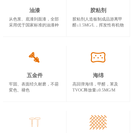
油漆
胶粘剂
从色浆、底漆到面漆，全部
胶粘剂人造板制成品游离甲
采用优于国家标准的油漆种
醛≤1.5MG/L，挥发性有机物
类，挥发性有机化物
（VOC）≤C670G/L
（VOC）≤C670G/L、甲苯
+二甲苯+乙苯含≤30%。
五金件
海绵
牢固、表面经久耐磨，不昜
高回弹海绵，甲醛，苯及
変色、褪色
TVOC释放量≤0.5MG/M