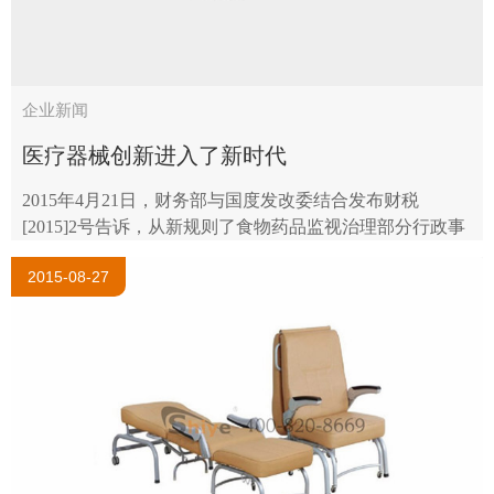
企业新闻
医疗器械创新进入了新时代
2015年4月21日，财务部与国度发改委结合发布财税
[2015]2号告诉，从新规则了食物药品监视治理部分行政事
业性免费项目。该《告诉》发布了一系列有关医疗器械相
2015-08-27
干的项目次要：注册请求费，临床实验..