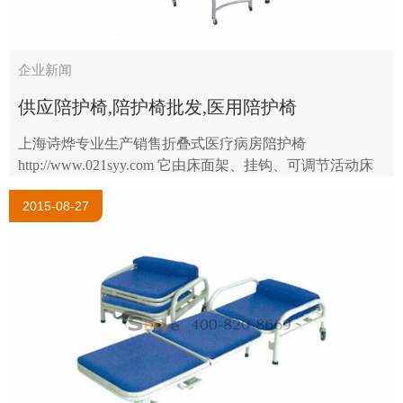
企业新闻
供应陪护椅,陪护椅批发,医用陪护椅
上海诗烨专业生产销售折叠式医疗病房陪护椅
http://www.021syy.com 它由床面架、挂钩、可调节活动床
脚、活动撑钩、调节脚组成。使用时将挂钩挂搭在病床
2015-08-27
上，不用时不以拿开，将可调节活动床脚收合..