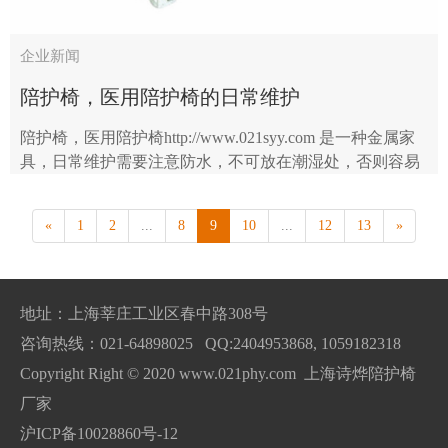
企业新闻
陪护椅，医用陪护椅的日常维护
陪护椅，医用陪护椅http://www.021syy.com 是一种金属家
具，日常维护需要注意防水，不可放在潮湿处，否则容易
生锈，甚至导致镀层脱落。用中性机油经常擦拭，可防其
延展扩大，到锈迹清除为止，万..
«
1
2
...
8
9
10
...
12
13
»
地址：上海莘庄工业区春中路308号
咨询热线：021-64898025 QQ:2404953868, 1059182318
Copyright Right © 2020 www.021phy.com 上海诗烨陪护椅
厂家
沪ICP备10028860号-12